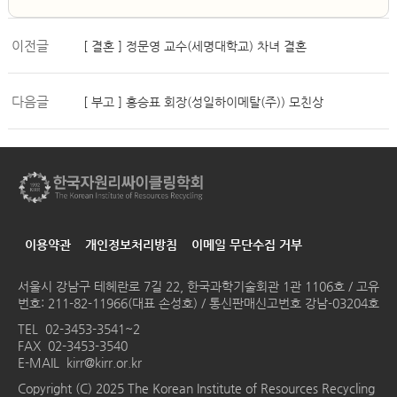
이전글
[ 결혼 ] 정문영 교수(세명대학교) 차녀 결혼
다음글
[ 부고 ] 홍승표 회장(성일하이메탈(주)) 모친상
이용약관
개인정보처리방침
이메일 무단수집 거부
서울시 강남구 테헤란로 7길 22, 한국과학기술회관 1관 1106호 / 고유
번호: 211-82-11966(대표 손성호) / 통신판매신고번호 강남-03204호
TEL
02-3453-3541~2
FAX 02-3453-3540
E-MAIL
kirr@kirr.or.kr
Copyright (C) 2025 The Korean Institute of Resources Recycling