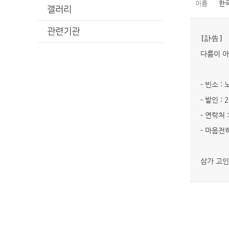
이름
한
갤러리
관련기관
[訃告]
다름이 아
- 빈소 
- 발인 : 
- 연락처 :
- 마음전하
삼가 고인