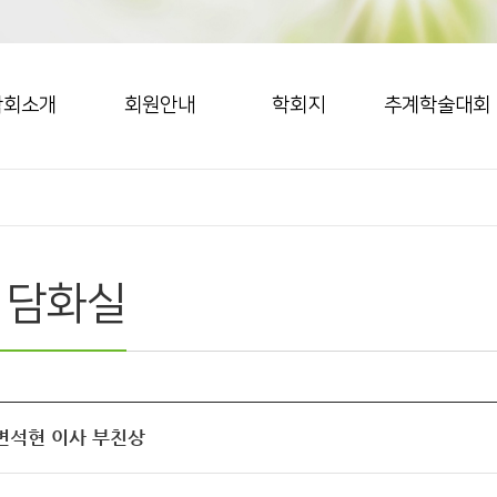
학회소개
회원안내
학회지
추계학술대회
 담화실
] 변석현 이사 부친상